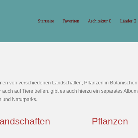
Startseite
Favoriten
Architektur
Länder
en von verschiedenen Landschaften, Pflanzen in Botanischen Gä
ch auf Tiere treffen, gibt es auch hierzu ein separates Album. D
 und Naturparks.
andschaften
Pflanzen