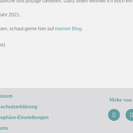
auliche und putzige Gesellen. Ganz unten verlinke ich euch ein
ahr 2021.
ben, schaut gerne hier auf
meinen Blog
.
ms)
essum
Mehr von 
schutzerklärung
tsphäre-Einstellungen
 uns