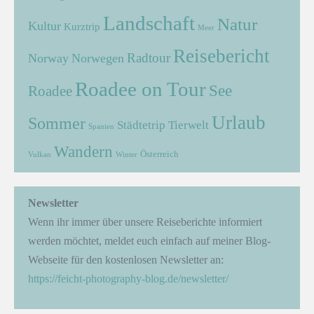
Landschaft
Natur
Kultur
Kurztrip
Meer
Reisebericht
Radtour
Norway
Norwegen
Roadee on Tour
See
Roadee
Urlaub
Sommer
Städtetrip
Tierwelt
Spanien
Wandern
Österreich
Vulkan
Winter
Newsletter
Wenn ihr immer über unsere Reiseberichte informiert
werden möchtet, meldet euch einfach auf meiner Blog-
Webseite für den kostenlosen Newsletter an:
https://feicht-photography-blog.de/newsletter/