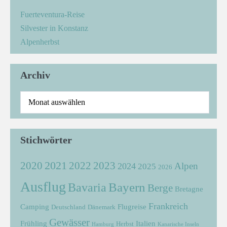
Fuerteventura-Reise
Silvester in Konstanz
Alpenherbst
Archiv
Stichwörter
2021
2022
2020
2023
Alpen
2024
2025
2026
Ausflug
Bayern
Bavaria
Berge
Bretagne
Frankreich
Camping
Flugreise
Deutschland
Dänemark
Gewässer
Frühling
Italien
Herbst
Hamburg
Kanarische Inseln