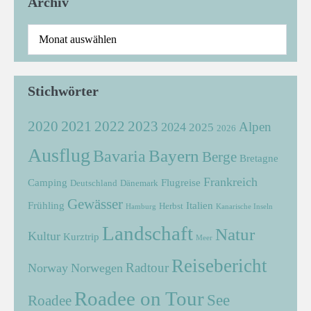
Archiv
Stichwörter
2021
2022
2020
2023
Alpen
2024
2025
2026
Ausflug
Bayern
Bavaria
Berge
Bretagne
Frankreich
Camping
Flugreise
Deutschland
Dänemark
Gewässer
Frühling
Italien
Herbst
Hamburg
Kanarische Inseln
Landschaft
Natur
Kultur
Kurztrip
Meer
Reisebericht
Radtour
Norway
Norwegen
Roadee on Tour
See
Roadee