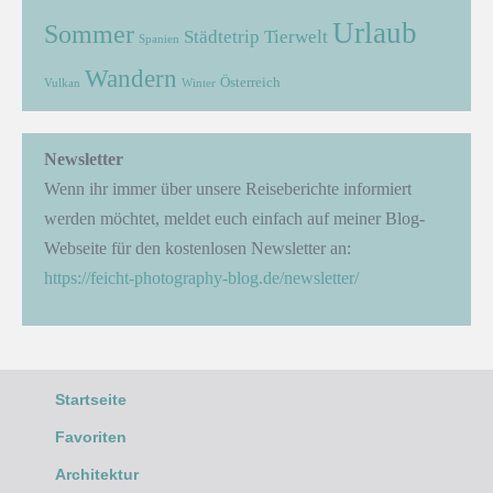
Urlaub
Sommer
Städtetrip
Tierwelt
Spanien
Wandern
Österreich
Vulkan
Winter
Newsletter
Wenn ihr immer über unsere Reiseberichte informiert
werden möchtet, meldet euch einfach auf meiner Blog-
Webseite für den kostenlosen Newsletter an:
https://feicht-photography-blog.de/newsletter/
Startseite
Favoriten
Architektur