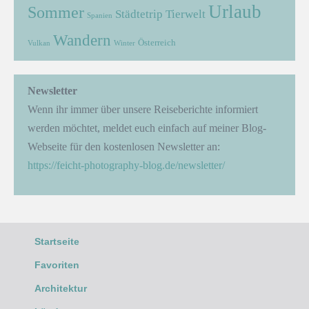
Urlaub
Sommer
Städtetrip
Tierwelt
Spanien
Wandern
Österreich
Vulkan
Winter
Newsletter
Wenn ihr immer über unsere Reiseberichte informiert
werden möchtet, meldet euch einfach auf meiner Blog-
Webseite für den kostenlosen Newsletter an:
https://feicht-photography-blog.de/newsletter/
Startseite
Favoriten
Architektur