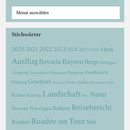
Stichwörter
2021
2022
2020
2023
Alpen
2024
2025
2026
Ausflug
Bayern
Bavaria
Berge
Bretagne
Frankreich
Camping
Flugreise
Deutschland
Dänemark
Gewässer
Frühling
Italien
Herbst
Hamburg
Kanarische Inseln
Landschaft
Natur
Kultur
Kurztrip
Meer
Reisebericht
Radtour
Norway
Norwegen
Roadee on Tour
See
Roadee