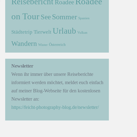
Roadee
Reisebericht
Roadee
on Tour
Sommer
See
Spanien
Urlaub
Städtetrip
Tierwelt
Vulkan
Wandern
Österreich
Winter
Newsletter
Wenn ihr immer über unsere Reiseberichte
informiert werden möchtet, meldet euch einfach
auf meiner Blog-Webseite für den kostenlosen
Newsletter an:
https://feicht-photography-blog.de/newsletter/