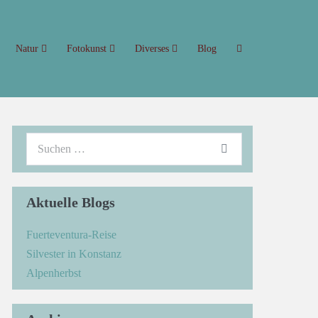
Natur
Fotokunst
Diverses
Blog
Aktuelle Blogs
Fuerteventura-Reise
Silvester in Konstanz
Alpenherbst