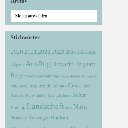
Archiv
Stichwörter
2021
2022
2020
2023
2024
2025
2026
Ausflug
Bayern
Bavaria
Alpen
Berge
Bretagne
Camping
Deutschland
Dänemark
Gewässer
Frankreich
Flugreise
Frühling
Kultur
Italien
Herbst
Hamburg
Kanarische Inseln
Landschaft
Natur
Kurztrip
Meer
Radtour
Norway
Norwegen