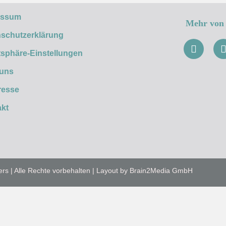
essum
Mehr von 
schutzerklärung
tsphäre-Einstellungen
 uns
resse
kt
ers | Alle Rechte vorbehalten | Layout by Brain2Media GmbH