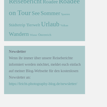
Roadee
Reisebericht
Roadee
on Tour
Sommer
See
Spanien
Urlaub
Städtetrip
Tierwelt
Vulkan
Wandern
Österreich
Winter
Newsletter
Wenn ihr immer über unsere Reiseberichte
informiert werden möchtet, meldet euch einfach
auf meiner Blog-Webseite für den kostenlosen
Newsletter an:
https://feicht-photography-blog.de/newsletter/