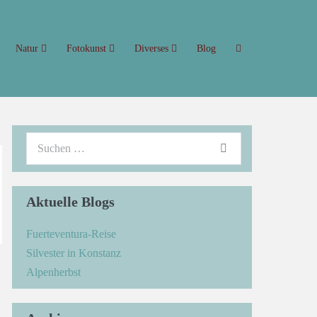
Natur
Fotokunst
Diverses
Blog
Aktuelle Blogs
Fuerteventura-Reise
Silvester in Konstanz
→
Alpenherbst