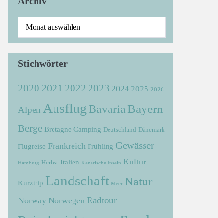
Archiv
Stichwörter
2021
2022
2020
2023
2024
2025
2026
Ausflug
Bayern
Bavaria
Alpen
Berge
Bretagne
Camping
Deutschland
Dänemark
Gewässer
Frankreich
Flugreise
Frühling
Kultur
Italien
Herbst
Hamburg
Kanarische Inseln
Landschaft
Natur
Kurztrip
Meer
Radtour
Norway
Norwegen