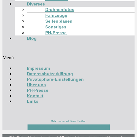
Diverses
Drohnenfotos
Fahrzeuge
Seifenblasen
Sonstiges
PH-Presse
Blog
Menü
Impressum
Datenschutzerklärung
Privatsphäre-Einstellungen
Über uns
PH-Presse
Kontakt
Links
Mehr von uns auf diesen Kanälen:
Facebook
Instagram
Youtube
Flickr
500px