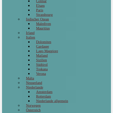
Colmar
Elsass
Paris
Strassbourg
Indischer Ozean
Malediven
Mauritius
Irland
Italien
Dolomiten
Gardasee
Lago Maggiore
Mailand
Sizilien
Südtirol
Toskana
Verona
Malta
Neuseeland
Niederlande
Amsterdam
Rotterdam
Niederlande allgemein
Norwegen
Österreich