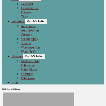
Gewässer
Landschaften
Pflanzen
Tiere
Fotokunst
Menü-Schalter
Acrylkunst
Audiotropfen
Creative
Scanography
Squares
Wassertropfen
Water & Oil
Diverses
Menü-Schalter
Drohnenfotos
Fahrzeuge
Seifenblasen
Sonstiges
PH-Presse
Blog
20-11-Tag6-Wolfsklamm