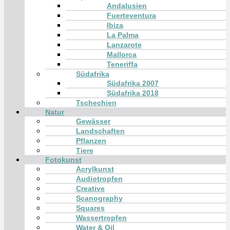
Andalusien
Fuerteventura
Ibiza
La Palma
Lanzarote
Mallorca
Teneriffa
Südafrika
Südafrika 2007
Südafrika 2018
Tschechien
Natur
Gewässer
Landschaften
Pflanzen
Tiere
Fotokunst
Acrylkunst
Audiotropfen
Creative
Scanography
Squares
Wassertropfen
Water & Oil