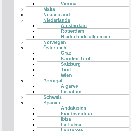
Verona
Malta
Neuseeland
Niederlande
Amsterdam
Rotterdam
Niederlande allgemein
Norwegen
Österreich
Graz
Kärnten-Tirol
Salzburg
Tirol
Wien
Portugal
Algarve
Lissabon
Schweiz
Spanien
Andalusien
Fuerteventura
Ibiza
La Palma
Lanzarote