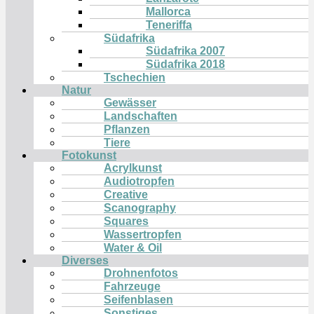
Mallorca
Teneriffa
Südafrika
Südafrika 2007
Südafrika 2018
Tschechien
Natur
Gewässer
Landschaften
Pflanzen
Tiere
Fotokunst
Acrylkunst
Audiotropfen
Creative
Scanography
Squares
Wassertropfen
Water & Oil
Diverses
Drohnenfotos
Fahrzeuge
Seifenblasen
Sonstiges