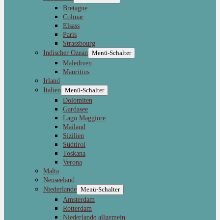
Bretagne
Colmar
Elsass
Paris
Strassbourg
Indischer Ozean
Menü-Schalter
Malediven
Mauritius
Irland
Italien
Menü-Schalter
Dolomiten
Gardasee
Lago Maggiore
Mailand
Sizilien
Südtirol
Toskana
Verona
Malta
Neuseeland
Niederlande
Menü-Schalter
Amsterdam
Rotterdam
Niederlande allgemein