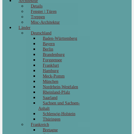
Architektur
Details
Fenster | Türen
Treppen
Misc-Architektur
Länder
Deutschland
Baden-Württemberg
Bayern
Berlin
Brandenburg
Forggensee
Frankfurt
Hamburg
Meck-Pomm
München
Nordrhein-Westfalen
Rheinland-Pfalz
Saarland
Sachsen und Sachsen-
Anhalt
Schleswig-Holstein
Thüringen
Frankreich
Bretagne