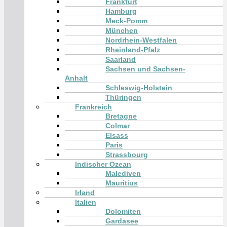
Frankfurt
Hamburg
Meck-Pomm
München
Nordrhein-Westfalen
Rheinland-Pfalz
Saarland
Sachsen und Sachsen-
Anhalt
Schleswig-Holstein
Thüringen
Frankreich
Bretagne
Colmar
Elsass
Paris
Strassbourg
Indischer Ozean
Malediven
Mauritius
Irland
Italien
Dolomiten
Gardasee