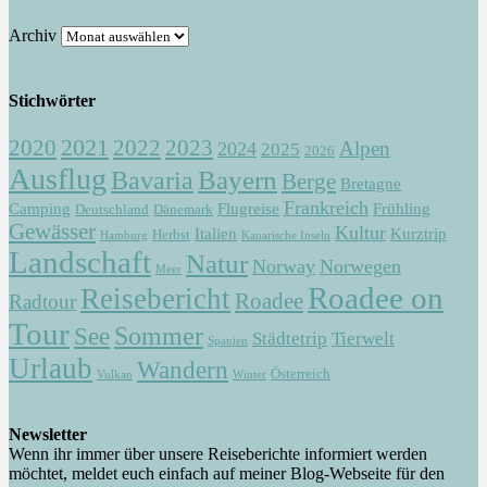
Archiv
Stichwörter
2021
2022
2020
2023
Alpen
2024
2025
2026
Ausflug
Bayern
Bavaria
Berge
Bretagne
Frankreich
Camping
Flugreise
Frühling
Deutschland
Dänemark
Gewässer
Kultur
Italien
Kurztrip
Herbst
Hamburg
Kanarische Inseln
Landschaft
Natur
Norway
Norwegen
Meer
Roadee on
Reisebericht
Roadee
Radtour
Tour
Sommer
See
Städtetrip
Tierwelt
Spanien
Urlaub
Wandern
Österreich
Vulkan
Winter
Newsletter
Wenn ihr immer über unsere Reiseberichte informiert werden
möchtet, meldet euch einfach auf meiner Blog-Webseite für den