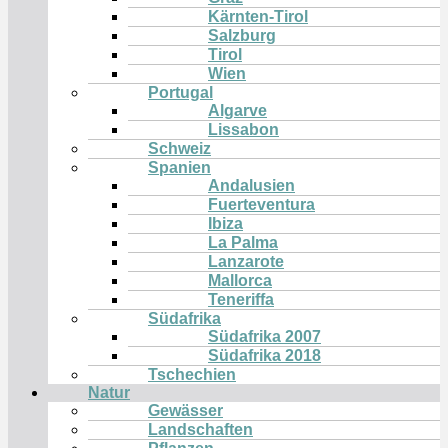
Kärnten-Tirol
Salzburg
Tirol
Wien
Portugal
Algarve
Lissabon
Schweiz
Spanien
Andalusien
Fuerteventura
Ibiza
La Palma
Lanzarote
Mallorca
Teneriffa
Südafrika
Südafrika 2007
Südafrika 2018
Tschechien
Natur
Gewässer
Landschaften