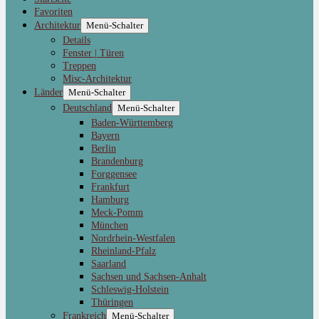
Favoriten
Architektur
Menü-Schalter
Details
Fenster | Türen
Treppen
Misc-Architektur
Länder
Menü-Schalter
Deutschland
Menü-Schalter
Baden-Württemberg
Bayern
Berlin
Brandenburg
Forggensee
Frankfurt
Hamburg
Meck-Pomm
München
Nordrhein-Westfalen
Rheinland-Pfalz
Saarland
Sachsen und Sachsen-Anhalt
Schleswig-Holstein
Thüringen
Frankreich
Menü-Schalter