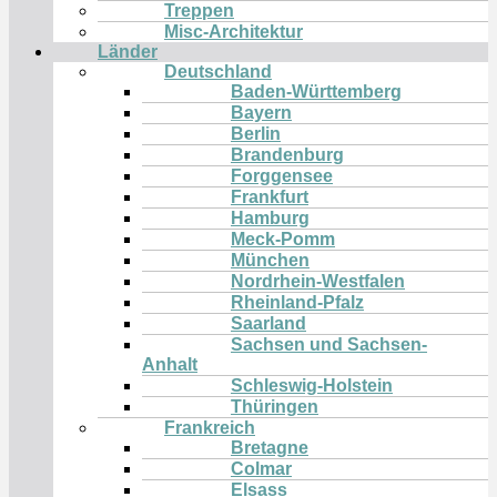
Treppen
Misc-Architektur
Länder
Deutschland
Baden-Württemberg
Bayern
Berlin
Brandenburg
Forggensee
Frankfurt
Hamburg
Meck-Pomm
München
Nordrhein-Westfalen
Rheinland-Pfalz
Saarland
Sachsen und Sachsen-
Anhalt
Schleswig-Holstein
Thüringen
Frankreich
Bretagne
Colmar
Elsass