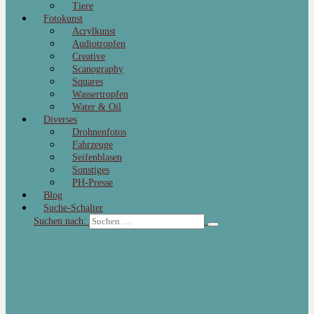
Tiere
Fotokunst
Acrylkunst
Audiotropfen
Creative
Scanography
Squares
Wassertropfen
Water & Oil
Diverses
Drohnenfotos
Fahrzeuge
Seifenblasen
Sonstiges
PH-Presse
Blog
Suche-Schalter
Suchen nach: