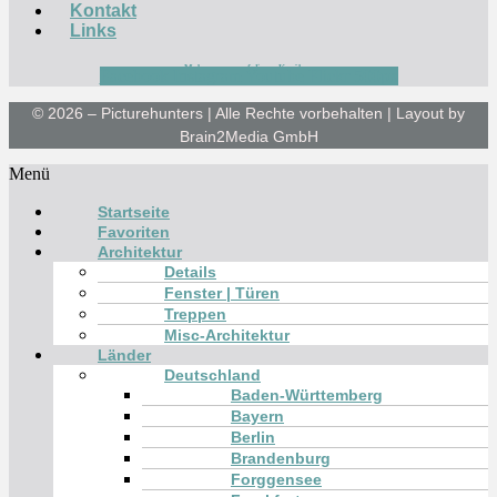
Kontakt
Links
Mehr von uns auf diesen Kanälen:
Facebook
Instagram
Youtube
Flickr
500px
© 2026 – Picturehunters | Alle Rechte vorbehalten | Layout by
Brain2Media GmbH
Menü
Startseite
Favoriten
Architektur
Details
Fenster | Türen
Treppen
Misc-Architektur
Länder
Deutschland
Baden-Württemberg
Bayern
Berlin
Brandenburg
Forggensee