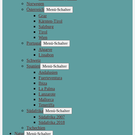
Norwegen
Österreich
Menü-Schalter
Graz
Kärnten-Tirol
Salzburg
Tirol
Wien
Portugal
Menü-Schalter
Algarve
Lissabon
Schweiz
Spanien
Menü-Schalter
Andalusien
Fuerteventura
Ibiza
La Palma
Lanzarote
Mallorca
Teneriffa
Südafrika
Menü-Schalter
Südafrika 2007
Südafrika 2018
Tschechien
Natur
Menü-Schalter