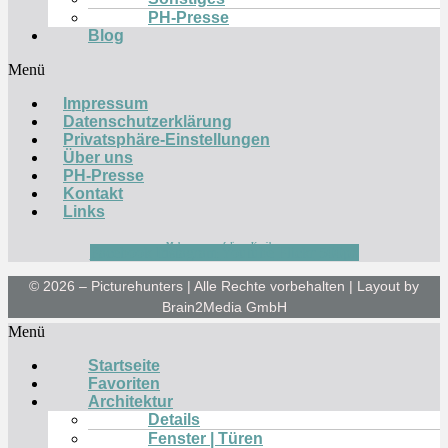
PH-Presse
Blog
Menü
Impressum
Datenschutzerklärung
Privatsphäre-Einstellungen
Über uns
PH-Presse
Kontakt
Links
Mehr von uns auf diesen Kanälen:
Facebook
Instagram
Youtube
Flickr
500px
© 2026 – Picturehunters | Alle Rechte vorbehalten | Layout by
Brain2Media GmbH
Menü
Startseite
Favoriten
Architektur
Details
Fenster | Türen