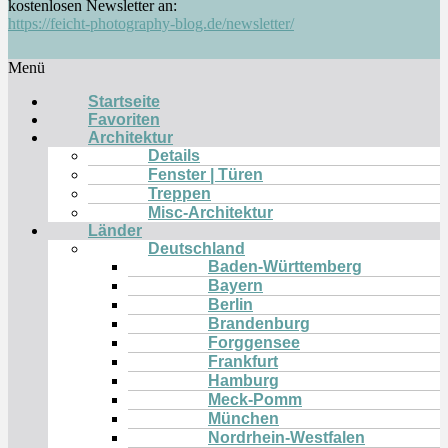
kostenlosen Newsletter an:
https://feicht-photography-blog.de/newsletter/
Menü
Startseite
Favoriten
Architektur
Details
Fenster | Türen
Treppen
Misc-Architektur
Länder
Deutschland
Baden-Württemberg
Bayern
Berlin
Brandenburg
Forggensee
Frankfurt
Hamburg
Meck-Pomm
München
Nordrhein-Westfalen