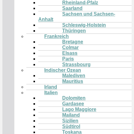
Rheinland-Pfalz
Saarland
Sachsen und Sachsen-
Anhalt
Schleswig-Holstein
Thüringen
Frankreich
Bretagne
Colmar
Elsass
Paris
Strassbourg
Indischer Ozean
Malediven
Mauritius
Irland
Italien
Dolomiten
Gardasee
Lago Maggiore
Mailand
Sizilien
Südtirol
Toskana