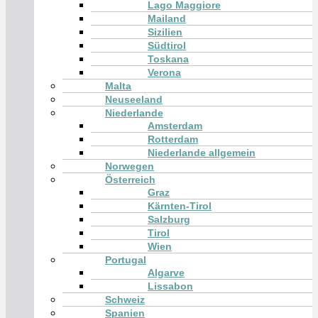
Lago Maggiore
Mailand
Sizilien
Südtirol
Toskana
Verona
Malta
Neuseeland
Niederlande
Amsterdam
Rotterdam
Niederlande allgemein
Norwegen
Österreich
Graz
Kärnten-Tirol
Salzburg
Tirol
Wien
Portugal
Algarve
Lissabon
Schweiz
Spanien