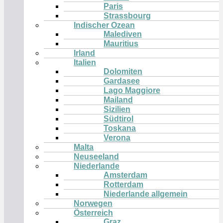
Paris
Strassbourg
Indischer Ozean
Malediven
Mauritius
Irland
Italien
Dolomiten
Gardasee
Lago Maggiore
Mailand
Sizilien
Südtirol
Toskana
Verona
Malta
Neuseeland
Niederlande
Amsterdam
Rotterdam
Niederlande allgemein
Norwegen
Österreich
Graz