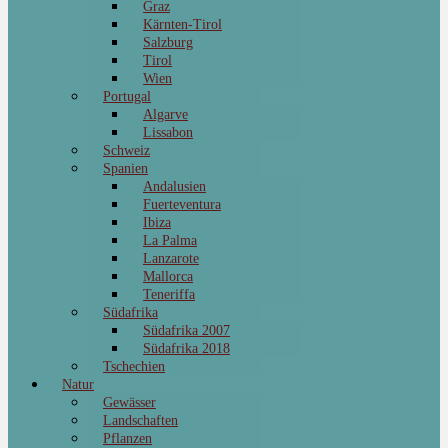
Graz
Kärnten-Tirol
Salzburg
Tirol
Wien
Portugal
Algarve
Lissabon
Schweiz
Spanien
Andalusien
Fuerteventura
Ibiza
La Palma
Lanzarote
Mallorca
Teneriffa
Südafrika
Südafrika 2007
Südafrika 2018
Tschechien
Natur
Gewässer
Landschaften
Pflanzen