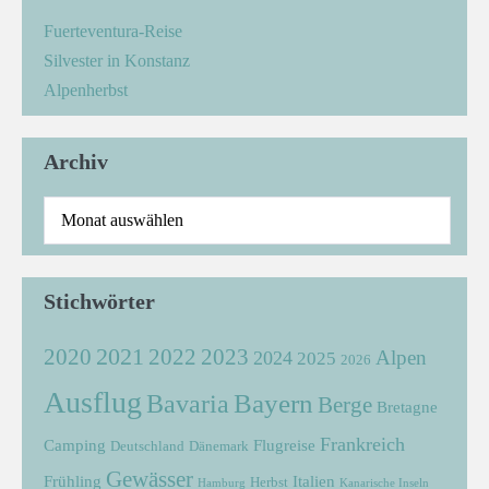
Fuerteventura-Reise
Silvester in Konstanz
Alpenherbst
Archiv
Stichwörter
2021
2022
2020
2023
Alpen
2024
2025
2026
Ausflug
Bayern
Bavaria
Berge
Bretagne
Frankreich
Camping
Flugreise
Deutschland
Dänemark
Gewässer
Frühling
Italien
Herbst
Hamburg
Kanarische Inseln