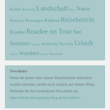
Landschaft
Natur
Kultur
Kurztrip
Meer
Reisebericht
Radtour
Norway
Norwegen
Roadee on Tour
See
Roadee
Urlaub
Sommer
Städtetrip
Tierwelt
Spanien
Wandern
Österreich
Vulkan
Winter
Newsletter
Wenn ihr immer über unsere Reiseberichte informiert
werden möchtet, meldet euch einfach auf meiner Blog-
Webseite für den kostenlosen Newsletter an:
https://feicht-photography-blog.de/newsletter/