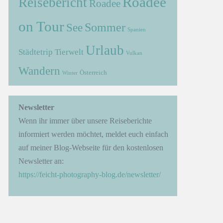
Roadee
Reisebericht
Roadee
on Tour
Sommer
See
Spanien
Urlaub
Städtetrip
Tierwelt
Vulkan
Wandern
Österreich
Winter
Newsletter
Wenn ihr immer über unsere Reiseberichte
informiert werden möchtet, meldet euch einfach
auf meiner Blog-Webseite für den kostenlosen
Newsletter an:
https://feicht-photography-blog.de/newsletter/