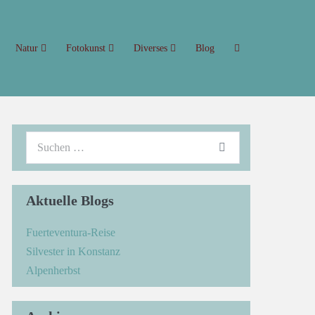
Natur
Fotokunst
Diverses
Blog
Aktuelle Blogs
Fuerteventura-Reise
Silvester in Konstanz
Alpenherbst