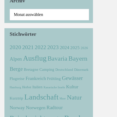
Archiv
Stichwörter
2021
2022
2020
2023
2024
2025
2026
Ausflug
Bayern
Bavaria
Alpen
Berge
Bretagne
Camping
Deutschland
Dänemark
Gewässer
Frankreich
Flugreise
Frühling
Kultur
Italien
Herbst
Hamburg
Kanarische Inseln
Landschaft
Natur
Kurztrip
Meer
Radtour
Norway
Norwegen