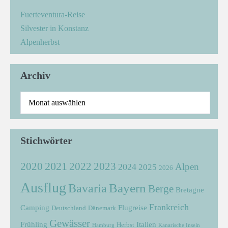
Fuerteventura-Reise
Silvester in Konstanz
Alpenherbst
Archiv
Stichwörter
2021
2022
2020
2023
Alpen
2024
2025
2026
Ausflug
Bayern
Bavaria
Berge
Bretagne
Frankreich
Camping
Flugreise
Deutschland
Dänemark
Gewässer
Frühling
Italien
Herbst
Hamburg
Kanarische Inseln