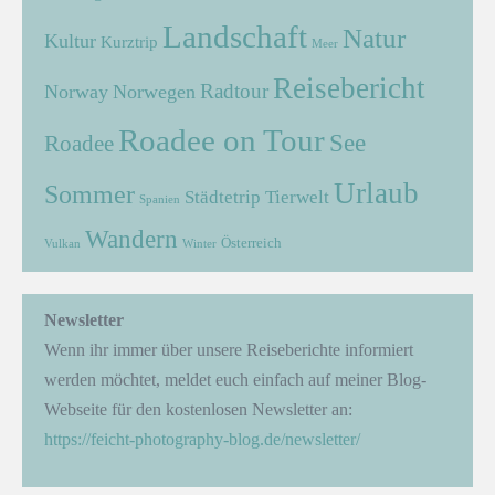
Landschaft
Natur
Kultur
Kurztrip
Meer
Reisebericht
Radtour
Norway
Norwegen
Roadee on Tour
See
Roadee
Urlaub
Sommer
Städtetrip
Tierwelt
Spanien
Wandern
Österreich
Vulkan
Winter
Newsletter
Wenn ihr immer über unsere Reiseberichte informiert
werden möchtet, meldet euch einfach auf meiner Blog-
Webseite für den kostenlosen Newsletter an:
https://feicht-photography-blog.de/newsletter/