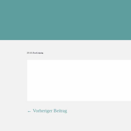
23-12-ZooLeipzig
← Vorheriger Beitrag