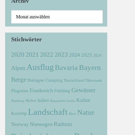
Archiv
Stichwörter
2021
2022
2020
2023
2024
2025
2026
Ausflug
Bayern
Bavaria
Alpen
Berge
Bretagne
Camping
Deutschland
Dänemark
Gewässer
Frankreich
Flugreise
Frühling
Kultur
Italien
Herbst
Hamburg
Kanarische Inseln
Landschaft
Natur
Kurztrip
Meer
Radtour
Norway
Norwegen