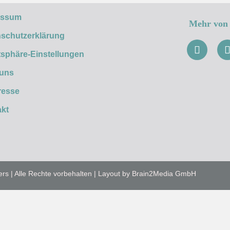
essum
Mehr von 
schutzerklärung
tsphäre-Einstellungen
 uns
resse
kt
ers | Alle Rechte vorbehalten | Layout by Brain2Media GmbH