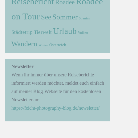
Roadee
Reisebericht
Roadee
on Tour
Sommer
See
Spanien
Urlaub
Städtetrip
Tierwelt
Vulkan
Wandern
Österreich
Winter
Newsletter
Wenn ihr immer über unsere Reiseberichte
informiert werden möchtet, meldet euch einfach
auf meiner Blog-Webseite für den kostenlosen
Newsletter an:
https://feicht-photography-blog.de/newsletter/