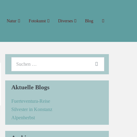
Natur
Fotokunst
Diverses
Blog
Aktuelle Blogs
Fuerteventura-Reise
Silvester in Konstanz
→
Alpenherbst