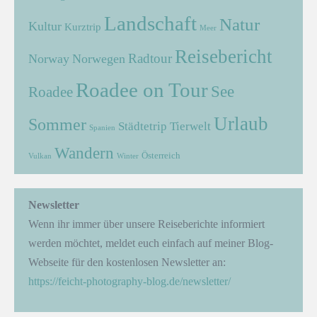
Landschaft
Natur
Kultur
Kurztrip
Meer
Reisebericht
Radtour
Norway
Norwegen
Roadee on Tour
See
Roadee
Urlaub
Sommer
Städtetrip
Tierwelt
Spanien
Wandern
Österreich
Vulkan
Winter
Newsletter
Wenn ihr immer über unsere Reiseberichte informiert
werden möchtet, meldet euch einfach auf meiner Blog-
Webseite für den kostenlosen Newsletter an:
https://feicht-photography-blog.de/newsletter/