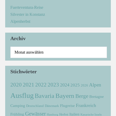
Fuerteventura-Reise
Silvester in Konstanz
Alpenherbst
Archiv
Stichwörter
2021
2022
2020
2023
Alpen
2024
2025
2026
Ausflug
Bayern
Bavaria
Berge
Bretagne
Frankreich
Camping
Flugreise
Deutschland
Dänemark
Gewässer
Frühling
Italien
Herbst
Hamburg
Kanarische Inseln