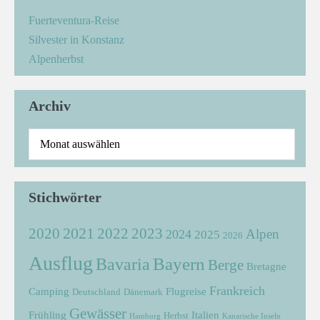
Fuerteventura-Reise
Silvester in Konstanz
Alpenherbst
Archiv
Stichwörter
2021
2022
2020
2023
Alpen
2024
2025
2026
Ausflug
Bayern
Bavaria
Berge
Bretagne
Frankreich
Camping
Flugreise
Deutschland
Dänemark
Gewässer
Frühling
Italien
Herbst
Hamburg
Kanarische Inseln