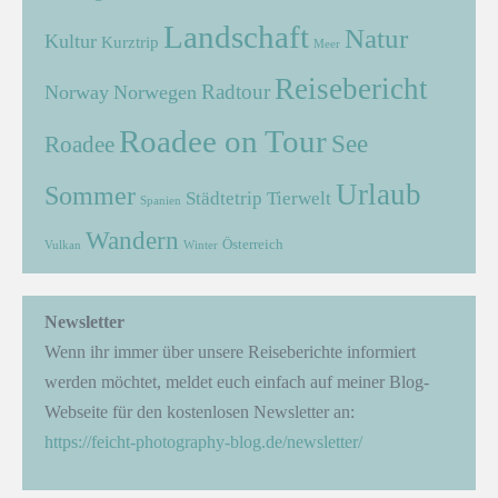
Landschaft
Natur
Kultur
Kurztrip
Meer
Reisebericht
Radtour
Norway
Norwegen
Roadee on Tour
See
Roadee
Urlaub
Sommer
Städtetrip
Tierwelt
Spanien
Wandern
Österreich
Vulkan
Winter
Newsletter
Wenn ihr immer über unsere Reiseberichte informiert
werden möchtet, meldet euch einfach auf meiner Blog-
Webseite für den kostenlosen Newsletter an:
https://feicht-photography-blog.de/newsletter/