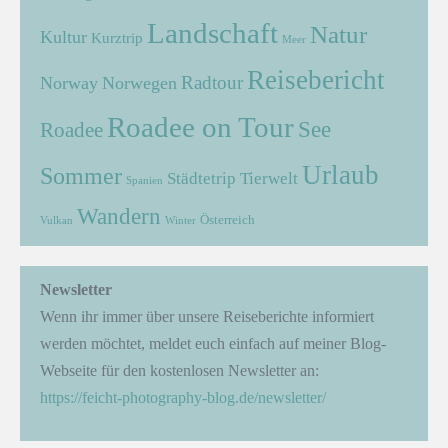
Landschaft
Natur
Kultur
Kurztrip
Meer
Reisebericht
Radtour
Norway
Norwegen
Roadee on Tour
See
Roadee
Urlaub
Sommer
Städtetrip
Tierwelt
Spanien
Wandern
Österreich
Vulkan
Winter
Newsletter
Wenn ihr immer über unsere Reiseberichte informiert
werden möchtet, meldet euch einfach auf meiner Blog-
Webseite für den kostenlosen Newsletter an:
https://feicht-photography-blog.de/newsletter/