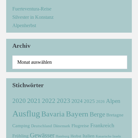
Fuerteventura-Reise
Silvester in Konstanz
Alpenherbst
Archiv
Stichwörter
2021
2022
2020
2023
Alpen
2024
2025
2026
Ausflug
Bayern
Bavaria
Berge
Bretagne
Frankreich
Camping
Flugreise
Deutschland
Dänemark
Gewässer
Frühling
Italien
Herbst
Hamburg
Kanarische Inseln