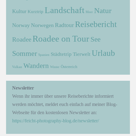
Landschaft
Natur
Kultur
Kurztrip
Meer
Reisebericht
Radtour
Norway
Norwegen
Roadee on Tour
See
Roadee
Urlaub
Sommer
Städtetrip
Tierwelt
Spanien
Wandern
Österreich
Vulkan
Winter
Newsletter
Wenn ihr immer über unsere Reiseberichte informiert
werden möchtet, meldet euch einfach auf meiner Blog-
Webseite für den kostenlosen Newsletter an:
https://feicht-photography-blog.de/newsletter/