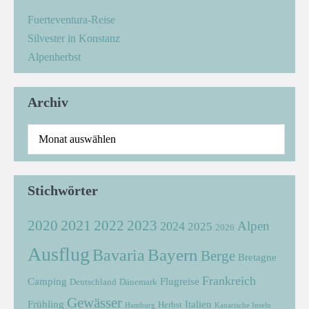
Fuerteventura-Reise
Silvester in Konstanz
Alpenherbst
Archiv
Stichwörter
2021
2022
2020
2023
Alpen
2024
2025
2026
Ausflug
Bayern
Bavaria
Berge
Bretagne
Frankreich
Camping
Flugreise
Deutschland
Dänemark
Gewässer
Frühling
Italien
Herbst
Hamburg
Kanarische Inseln