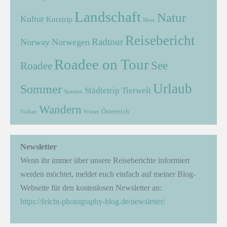
Landschaft
Natur
Kultur
Kurztrip
Meer
Reisebericht
Radtour
Norway
Norwegen
Roadee on Tour
See
Roadee
Urlaub
Sommer
Städtetrip
Tierwelt
Spanien
Wandern
Österreich
Vulkan
Winter
Newsletter
Wenn ihr immer über unsere Reiseberichte informiert
werden möchtet, meldet euch einfach auf meiner Blog-
Webseite für den kostenlosen Newsletter an:
https://feicht-photography-blog.de/newsletter/