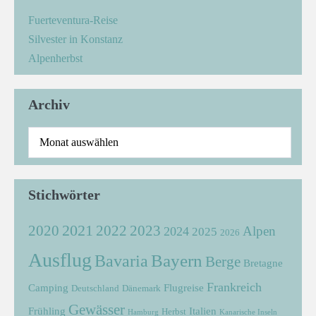
Fuerteventura-Reise
Silvester in Konstanz
Alpenherbst
Archiv
Stichwörter
2021
2022
2020
2023
Alpen
2024
2025
2026
Ausflug
Bayern
Bavaria
Berge
Bretagne
Frankreich
Camping
Flugreise
Deutschland
Dänemark
Gewässer
Frühling
Italien
Herbst
Hamburg
Kanarische Inseln