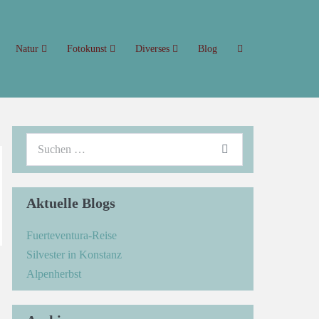
Natur
Fotokunst
Diverses
Blog
Aktuelle Blogs
Fuerteventura-Reise
Silvester in Konstanz
→
Alpenherbst