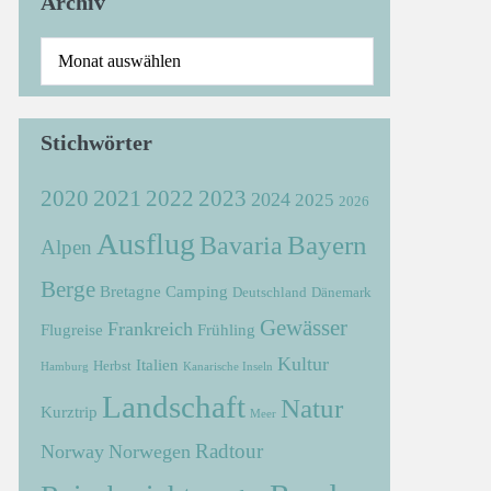
Archiv
Stichwörter
2021
2022
2020
2023
2024
2025
2026
Ausflug
Bayern
Bavaria
Alpen
Berge
Bretagne
Camping
Deutschland
Dänemark
Gewässer
Frankreich
Flugreise
Frühling
Kultur
Italien
Herbst
Hamburg
Kanarische Inseln
Landschaft
Natur
Kurztrip
Meer
Radtour
Norway
Norwegen