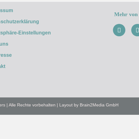
essum
Mehr von 
schutzerklärung
tsphäre-Einstellungen
 uns
resse
kt
ers | Alle Rechte vorbehalten | Layout by Brain2Media GmbH