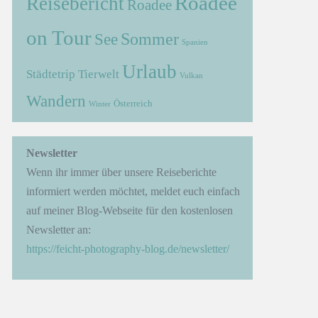
Roadee
Reisebericht
Roadee
on Tour
Sommer
See
Spanien
Urlaub
Städtetrip
Tierwelt
Vulkan
Wandern
Österreich
Winter
Newsletter
Wenn ihr immer über unsere Reiseberichte
informiert werden möchtet, meldet euch einfach
auf meiner Blog-Webseite für den kostenlosen
Newsletter an:
https://feicht-photography-blog.de/newsletter/