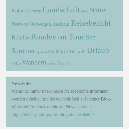
Landschaft
Natur
Kultur
Kurztrip
Meer
Reisebericht
Radtour
Norway
Norwegen
Roadee on Tour
See
Roadee
Urlaub
Sommer
Städtetrip
Tierwelt
Spanien
Wandern
Österreich
Vulkan
Winter
Newsletter
Wenn ihr immer über unsere Reiseberichte informiert
werden möchtet, meldet euch einfach auf meiner Blog-
Webseite für den kostenlosen Newsletter an:
https://feicht-photography-blog.de/newsletter/