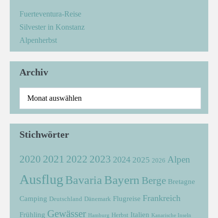
Fuerteventura-Reise
Silvester in Konstanz
Alpenherbst
Archiv
Stichwörter
2021
2022
2020
2023
Alpen
2024
2025
2026
Ausflug
Bayern
Bavaria
Berge
Bretagne
Frankreich
Camping
Flugreise
Deutschland
Dänemark
Gewässer
Frühling
Italien
Herbst
Hamburg
Kanarische Inseln