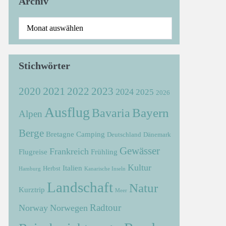
Archiv
Stichwörter
2021
2022
2020
2023
2024
2025
2026
Ausflug
Bayern
Bavaria
Alpen
Berge
Bretagne
Camping
Deutschland
Dänemark
Gewässer
Frankreich
Flugreise
Frühling
Kultur
Italien
Herbst
Hamburg
Kanarische Inseln
Landschaft
Natur
Kurztrip
Meer
Radtour
Norway
Norwegen