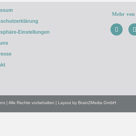
essum
Mehr von 
schutzerklärung
tsphäre-Einstellungen
 uns
resse
kt
ers | Alle Rechte vorbehalten | Layout by Brain2Media GmbH