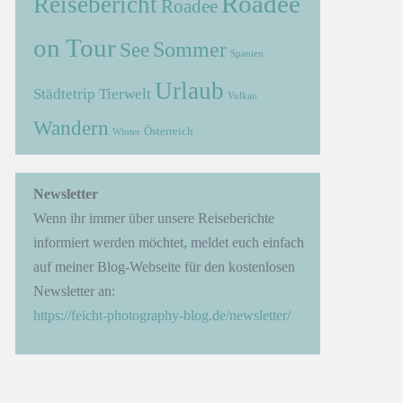
Roadee
Reisebericht
Roadee
on Tour
Sommer
See
Spanien
Urlaub
Städtetrip
Tierwelt
Vulkan
Wandern
Österreich
Winter
Newsletter
Wenn ihr immer über unsere Reiseberichte
informiert werden möchtet, meldet euch einfach
auf meiner Blog-Webseite für den kostenlosen
Newsletter an:
https://feicht-photography-blog.de/newsletter/