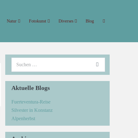
Natur
Fotokunst
Diverses
Blog
Aktuelle Blogs
Fuerteventura-Reise
Silvester in Konstanz
→
Alpenherbst