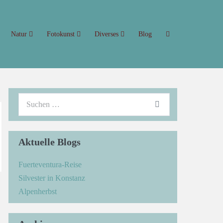
Natur
Fotokunst
Diverses
Blog
Aktuelle Blogs
Fuerteventura-Reise
Silvester in Konstanz
→
Alpenherbst