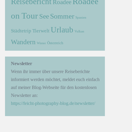
Roadee
Reisebericht
Roadee
on Tour
Sommer
See
Spanien
Urlaub
Städtetrip
Tierwelt
Vulkan
Wandern
Österreich
Winter
Newsletter
Wenn ihr immer über unsere Reiseberichte
informiert werden möchtet, meldet euch einfach
auf meiner Blog-Webseite für den kostenlosen
Newsletter an:
https://feicht-photography-blog.de/newsletter/