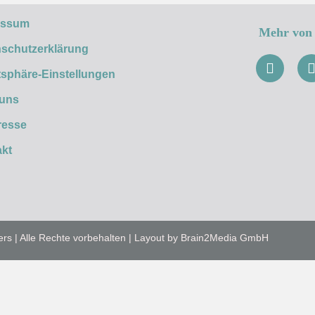
essum
Mehr von 
schutzerklärung
tsphäre-Einstellungen
 uns
resse
kt
ers | Alle Rechte vorbehalten | Layout by Brain2Media GmbH