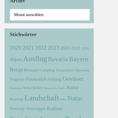
Archiv
Stichwörter
2021
2022
2020
2023
2024
2025
2026
Ausflug
Bayern
Bavaria
Alpen
Berge
Bretagne
Camping
Deutschland
Dänemark
Gewässer
Frankreich
Flugreise
Frühling
Kultur
Italien
Herbst
Hamburg
Kanarische Inseln
Landschaft
Natur
Kurztrip
Meer
Radtour
Norway
Norwegen