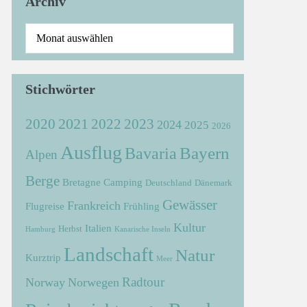
Archiv
Stichwörter
2021
2022
2020
2023
2024
2025
2026
Ausflug
Bayern
Bavaria
Alpen
Berge
Bretagne
Camping
Deutschland
Dänemark
Gewässer
Frankreich
Flugreise
Frühling
Kultur
Italien
Herbst
Hamburg
Kanarische Inseln
Landschaft
Natur
Kurztrip
Meer
Radtour
Norway
Norwegen