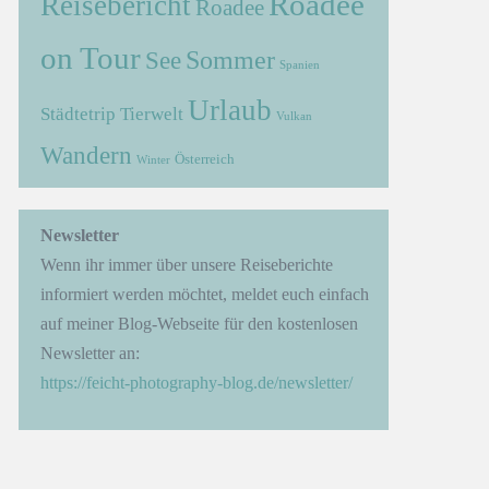
Roadee
Reisebericht
Roadee
on Tour
Sommer
See
Spanien
Urlaub
Städtetrip
Tierwelt
Vulkan
Wandern
Österreich
Winter
Newsletter
Wenn ihr immer über unsere Reiseberichte
informiert werden möchtet, meldet euch einfach
auf meiner Blog-Webseite für den kostenlosen
Newsletter an:
https://feicht-photography-blog.de/newsletter/