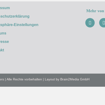
essum
Mehr von 
schutzerklärung
tsphäre-Einstellungen
 uns
resse
kt
ers | Alle Rechte vorbehalten | Layout by Brain2Media GmbH