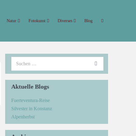
Natur
Fotokunst
Diverses
Blog
Aktuelle Blogs
Fuerteventura-Reise
Silvester in Konstanz
→
Alpenherbst