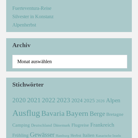
Fuerteventura-Reise
Silvester in Konstanz
Alpenherbst
Archiv
Stichwörter
2021
2022
2020
2023
Alpen
2024
2025
2026
Ausflug
Bayern
Bavaria
Berge
Bretagne
Frankreich
Camping
Flugreise
Deutschland
Dänemark
Gewässer
Frühling
Italien
Herbst
Hamburg
Kanarische Inseln