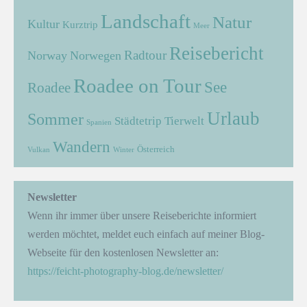
Landschaft
Natur
Kultur
Kurztrip
Meer
Reisebericht
Radtour
Norway
Norwegen
Roadee on Tour
See
Roadee
Urlaub
Sommer
Städtetrip
Tierwelt
Spanien
Wandern
Österreich
Vulkan
Winter
Newsletter
Wenn ihr immer über unsere Reiseberichte informiert
werden möchtet, meldet euch einfach auf meiner Blog-
Webseite für den kostenlosen Newsletter an:
https://feicht-photography-blog.de/newsletter/