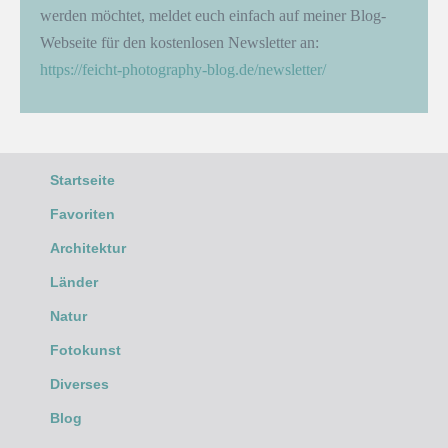
werden möchtet, meldet euch einfach auf meiner Blog-
Webseite für den kostenlosen Newsletter an:
https://feicht-photography-blog.de/newsletter/
Startseite
Favoriten
Architektur
Länder
Natur
Fotokunst
Diverses
Blog