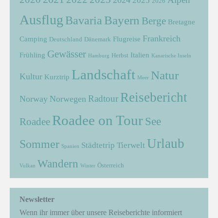
2024
2025
2026
Ausflug
Bayern
Bavaria
Berge
Bretagne
Frankreich
Camping
Flugreise
Deutschland
Dänemark
Gewässer
Frühling
Italien
Herbst
Hamburg
Kanarische Inseln
Landschaft
Natur
Kultur
Kurztrip
Meer
Reisebericht
Radtour
Norway
Norwegen
Roadee on Tour
See
Roadee
Urlaub
Sommer
Städtetrip
Tierwelt
Spanien
Wandern
Österreich
Vulkan
Winter
Newsletter
Wenn ihr immer über unsere Reiseberichte informiert