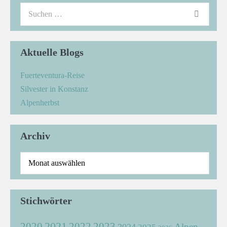
Aktuelle Blogs
Fuerteventura-Reise
Silvester in Konstanz
Alpenherbst
Archiv
Stichwörter
2021
2022
2020
2023
Alpen