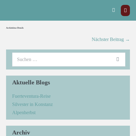
Architektur-Details
Nächster Beitrag →
Aktuelle Blogs
Fuerteventura-Reise
Silvester in Konstanz
Alpenherbst
Archiv