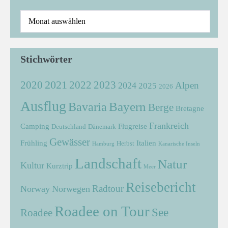
Stichwörter
2021
2022
2020
2023
Alpen
2024
2025
2026
Ausflug
Bayern
Bavaria
Berge
Bretagne
Frankreich
Camping
Flugreise
Deutschland
Dänemark
Gewässer
Frühling
Italien
Herbst
Hamburg
Kanarische Inseln
Landschaft
Natur
Kultur
Kurztrip
Meer
Reisebericht
Radtour
Norway
Norwegen
Roadee on Tour
See
Roadee