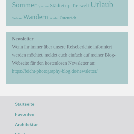
Urlaub
Sommer
Städtetrip
Tierwelt
Spanien
Wandern
Österreich
Vulkan
Winter
Newsletter
Wenn ihr immer über unsere Reiseberichte informiert
werden möchtet, meldet euch einfach auf meiner Blog-
Webseite für den kostenlosen Newsletter an:
https://feicht-photography-blog.de/newsletter/
Startseite
Favoriten
Architektur