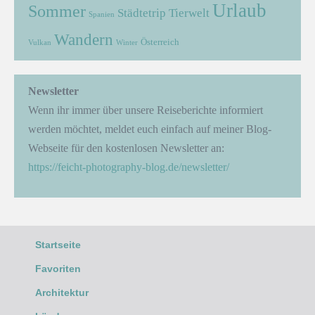
Urlaub
Sommer
Städtetrip
Tierwelt
Spanien
Wandern
Österreich
Vulkan
Winter
Newsletter
Wenn ihr immer über unsere Reiseberichte informiert
werden möchtet, meldet euch einfach auf meiner Blog-
Webseite für den kostenlosen Newsletter an:
https://feicht-photography-blog.de/newsletter/
Startseite
Favoriten
Architektur