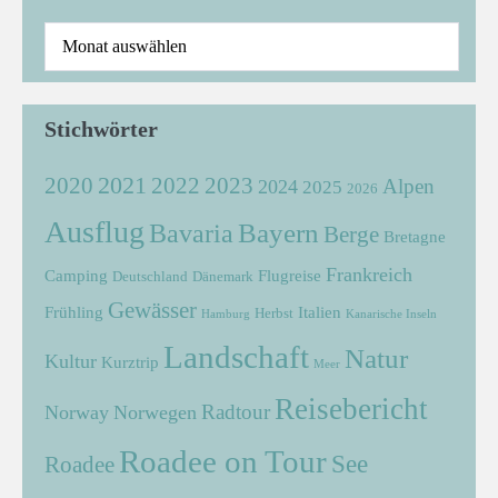
Stichwörter
2021
2022
2020
2023
Alpen
2024
2025
2026
Ausflug
Bayern
Bavaria
Berge
Bretagne
Frankreich
Camping
Flugreise
Deutschland
Dänemark
Gewässer
Frühling
Italien
Herbst
Hamburg
Kanarische Inseln
Landschaft
Natur
Kultur
Kurztrip
Meer
Reisebericht
Radtour
Norway
Norwegen
Roadee on Tour
See
Roadee