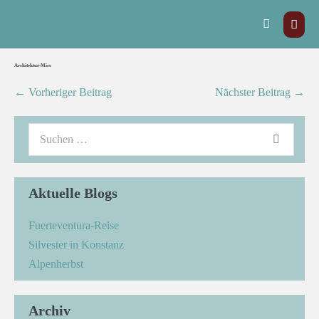
Architektur-Misc
← Vorheriger Beitrag
Nächster Beitrag →
Aktuelle Blogs
Fuerteventura-Reise
Silvester in Konstanz
Alpenherbst
Archiv