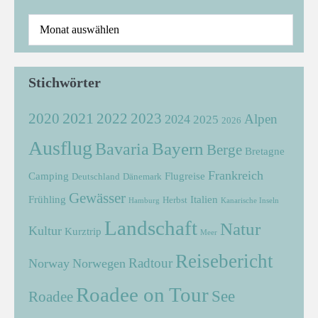
Stichwörter
2021
2022
2020
2023
Alpen
2024
2025
2026
Ausflug
Bayern
Bavaria
Berge
Bretagne
Frankreich
Camping
Flugreise
Deutschland
Dänemark
Gewässer
Frühling
Italien
Herbst
Hamburg
Kanarische Inseln
Landschaft
Natur
Kultur
Kurztrip
Meer
Reisebericht
Radtour
Norway
Norwegen
Roadee on Tour
See
Roadee