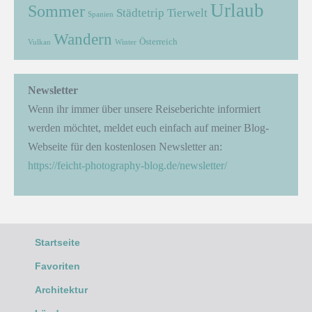
Urlaub
Sommer
Städtetrip
Tierwelt
Spanien
Wandern
Österreich
Vulkan
Winter
Newsletter
Wenn ihr immer über unsere Reiseberichte informiert
werden möchtet, meldet euch einfach auf meiner Blog-
Webseite für den kostenlosen Newsletter an:
https://feicht-photography-blog.de/newsletter/
Startseite
Favoriten
Architektur