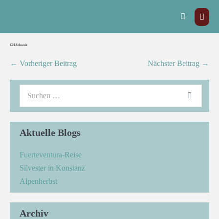
CH-Schweiz
← Vorheriger Beitrag
Nächster Beitrag →
Aktuelle Blogs
Fuerteventura-Reise
Silvester in Konstanz
Alpenherbst
Archiv