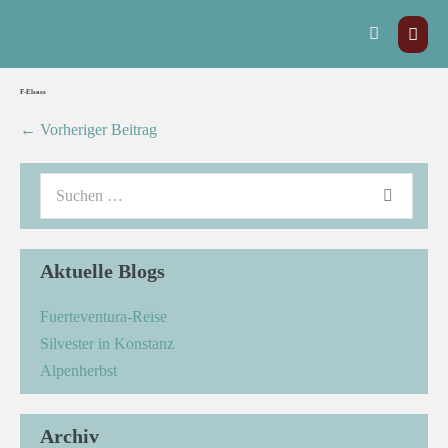
F-Elsass
← Vorheriger Beitrag
Aktuelle Blogs
Fuerteventura-Reise
Silvester in Konstanz
Alpenherbst
Archiv