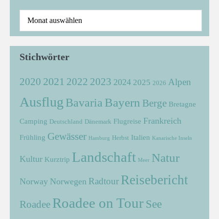
Stichwörter
2021
2022
2020
2023
Alpen
2024
2025
2026
Ausflug
Bayern
Bavaria
Berge
Bretagne
Frankreich
Camping
Flugreise
Deutschland
Dänemark
Gewässer
Frühling
Italien
Herbst
Hamburg
Kanarische Inseln
Landschaft
Natur
Kultur
Kurztrip
Meer
Reisebericht
Radtour
Norway
Norwegen
Roadee on Tour
See
Roadee