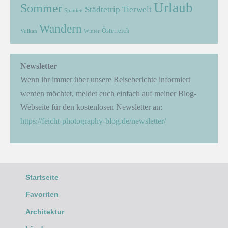
Urlaub
Sommer
Städtetrip
Tierwelt
Spanien
Wandern
Österreich
Vulkan
Winter
Newsletter
Wenn ihr immer über unsere Reiseberichte informiert
werden möchtet, meldet euch einfach auf meiner Blog-
Webseite für den kostenlosen Newsletter an:
https://feicht-photography-blog.de/newsletter/
Startseite
Favoriten
Architektur