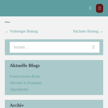
F-Paris
← Vorheriger Beitrag
Nächster Beitrag →
Aktuelle Blogs
Fuerteventura-Reise
Silvester in Konstanz
Alpenherbst
Archiv