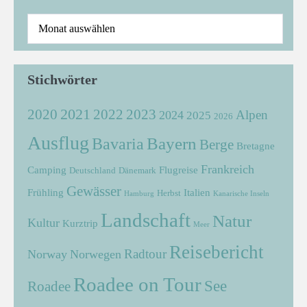
Stichwörter
2021
2022
2020
2023
Alpen
2024
2025
2026
Ausflug
Bayern
Bavaria
Berge
Bretagne
Frankreich
Camping
Flugreise
Deutschland
Dänemark
Gewässer
Frühling
Italien
Herbst
Hamburg
Kanarische Inseln
Landschaft
Natur
Kultur
Kurztrip
Meer
Reisebericht
Radtour
Norway
Norwegen
Roadee on Tour
See
Roadee