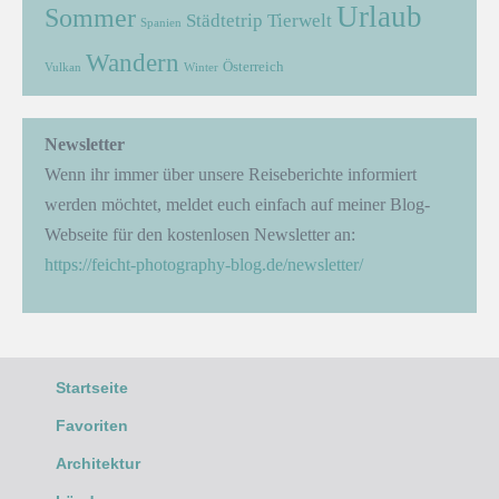
Urlaub
Sommer
Städtetrip
Tierwelt
Spanien
Wandern
Österreich
Vulkan
Winter
Newsletter
Wenn ihr immer über unsere Reiseberichte informiert
werden möchtet, meldet euch einfach auf meiner Blog-
Webseite für den kostenlosen Newsletter an:
https://feicht-photography-blog.de/newsletter/
Startseite
Favoriten
Architektur