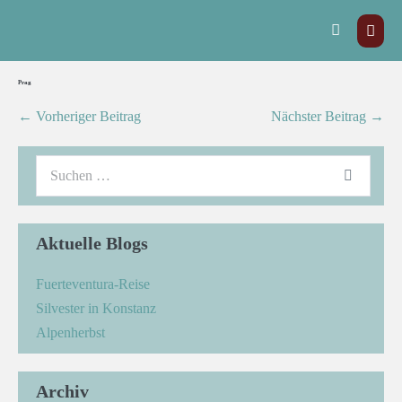
Prag
← Vorheriger Beitrag
Nächster Beitrag →
Aktuelle Blogs
Fuerteventura-Reise
Silvester in Konstanz
Alpenherbst
Archiv