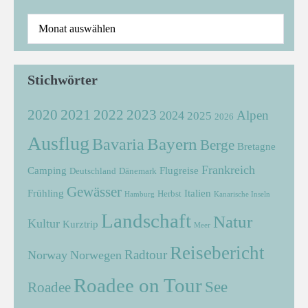
Stichwörter
2021
2022
2020
2023
Alpen
2024
2025
2026
Ausflug
Bayern
Bavaria
Berge
Bretagne
Frankreich
Camping
Flugreise
Deutschland
Dänemark
Gewässer
Frühling
Italien
Herbst
Hamburg
Kanarische Inseln
Landschaft
Natur
Kultur
Kurztrip
Meer
Reisebericht
Radtour
Norway
Norwegen
Roadee on Tour
See
Roadee