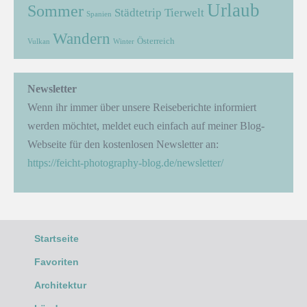
Urlaub
Sommer
Städtetrip
Tierwelt
Spanien
Wandern
Österreich
Vulkan
Winter
Newsletter
Wenn ihr immer über unsere Reiseberichte informiert
werden möchtet, meldet euch einfach auf meiner Blog-
Webseite für den kostenlosen Newsletter an:
https://feicht-photography-blog.de/newsletter/
Startseite
Favoriten
Architektur