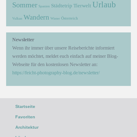
Urlaub
Sommer
Städtetrip
Tierwelt
Spanien
Wandern
Österreich
Vulkan
Winter
Newsletter
Wenn ihr immer über unsere Reiseberichte informiert
werden möchtet, meldet euch einfach auf meiner Blog-
Webseite für den kostenlosen Newsletter an:
https://feicht-photography-blog.de/newsletter/
Startseite
Favoriten
Architektur