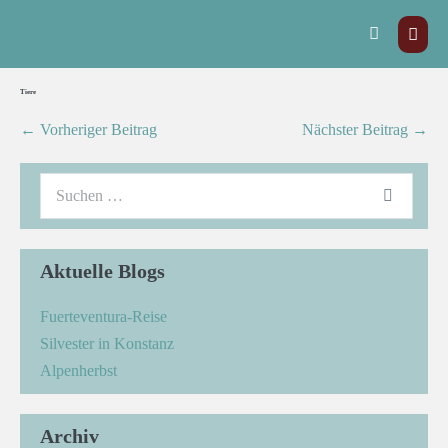
Tiere
← Vorheriger Beitrag
Nächster Beitrag →
Aktuelle Blogs
Fuerteventura-Reise
Silvester in Konstanz
Alpenherbst
Archiv