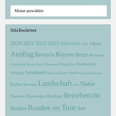
Stichwörter
2021
2022
2020
2023
Alpen
2024
2025
2026
Ausflug
Bayern
Bavaria
Berge
Bretagne
Frankreich
Camping
Flugreise
Deutschland
Dänemark
Gewässer
Frühling
Italien
Herbst
Hamburg
Kanarische Inseln
Landschaft
Natur
Kultur
Kurztrip
Meer
Reisebericht
Radtour
Norway
Norwegen
Roadee on Tour
See
Roadee