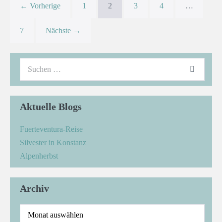
← Vorherige
1
2
3
4
…
7
Nächste →
Aktuelle Blogs
Fuerteventura-Reise
Silvester in Konstanz
Alpenherbst
Archiv