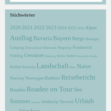
Stichwörter
2021
2022
2020
2023
Alpen
2024
2025
2026
Ausflug
Bayern
Bavaria
Berge
Bretagne
Frankreich
Camping
Flugreise
Deutschland
Dänemark
Gewässer
Frühling
Italien
Herbst
Hamburg
Kanarische Inseln
Landschaft
Natur
Kultur
Kurztrip
Meer
Reisebericht
Radtour
Norway
Norwegen
Roadee on Tour
See
Roadee
Urlaub
Sommer
Städtetrip
Tierwelt
Spanien