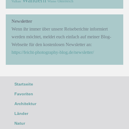
Wandern
Österreich
Vulkan
Winter
Newsletter
Wenn ihr immer über unsere Reiseberichte informiert
werden möchtet, meldet euch einfach auf meiner Blog-
Webseite für den kostenlosen Newsletter an:
https://feicht-photography-blog.de/newsletter/
Startseite
Favoriten
Architektur
Länder
Natur