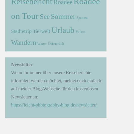
Roadee
Reisebericht
Roadee
on Tour
Sommer
See
Spanien
Urlaub
Städtetrip
Tierwelt
Vulkan
Wandern
Österreich
Winter
Newsletter
Wenn ihr immer über unsere Reiseberichte
informiert werden möchtet, meldet euch einfach
auf meiner Blog-Webseite für den kostenlosen
Newsletter an:
https://feicht-photography-blog.de/newsletter/