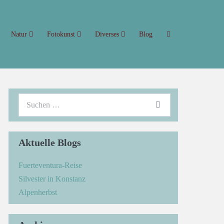
Natur
Fotokunst
Diverses
Blog
Aktuelle Blogs
Fuerteventura-Reise
Silvester in Konstanz
Alpenherbst