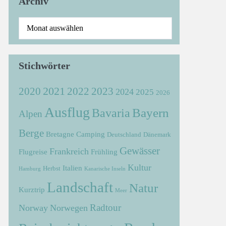
Archiv
Stichwörter
2021
2022
2020
2023
2024
2025
2026
Ausflug
Bayern
Bavaria
Alpen
Berge
Bretagne
Camping
Deutschland
Dänemark
Gewässer
Frankreich
Flugreise
Frühling
Kultur
Italien
Herbst
Hamburg
Kanarische Inseln
Landschaft
Natur
Kurztrip
Meer
Radtour
Norway
Norwegen