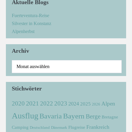
Aktuelle Blogs
Fuerteventura-Reise
Silvester in Konstanz
Alpenherbst
Archiv
Stichwörter
2021
2022
2020
2023
Alpen
2024
2025
2026
Ausflug
Bayern
Bavaria
Berge
Bretagne
Frankreich
Camping
Flugreise
Deutschland
Dänemark