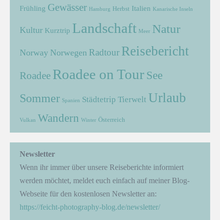
Gewässer
Frühling
Italien
Herbst
Hamburg
Kanarische Inseln
Landschaft
Natur
Kultur
Kurztrip
Meer
Reisebericht
Radtour
Norway
Norwegen
Roadee on Tour
See
Roadee
Urlaub
Sommer
Städtetrip
Tierwelt
Spanien
Wandern
Österreich
Vulkan
Winter
Newsletter
Wenn ihr immer über unsere Reiseberichte informiert
werden möchtet, meldet euch einfach auf meiner Blog-
Webseite für den kostenlosen Newsletter an:
https://feicht-photography-blog.de/newsletter/