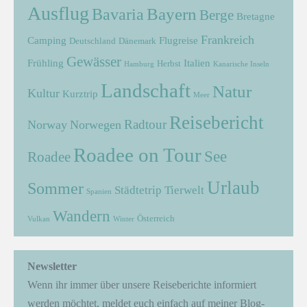
Ausflug
Bayern
Bavaria
Berge
Bretagne
Frankreich
Camping
Flugreise
Deutschland
Dänemark
Gewässer
Frühling
Italien
Herbst
Hamburg
Kanarische Inseln
Landschaft
Natur
Kultur
Kurztrip
Meer
Reisebericht
Radtour
Norway
Norwegen
Roadee on Tour
See
Roadee
Urlaub
Sommer
Städtetrip
Tierwelt
Spanien
Wandern
Österreich
Vulkan
Winter
Newsletter
Wenn ihr immer über unsere Reiseberichte informiert
werden möchtet, meldet euch einfach auf meiner Blog-