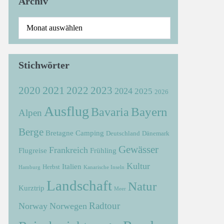
Archiv
Stichwörter
2021
2022
2020
2023
2024
2025
2026
Ausflug
Bayern
Bavaria
Alpen
Berge
Bretagne
Camping
Deutschland
Dänemark
Gewässer
Frankreich
Flugreise
Frühling
Kultur
Italien
Herbst
Hamburg
Kanarische Inseln
Landschaft
Natur
Kurztrip
Meer
Radtour
Norway
Norwegen