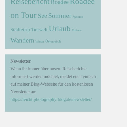
Roadee
Reisebericht
Roadee
on Tour
Sommer
See
Spanien
Urlaub
Städtetrip
Tierwelt
Vulkan
Wandern
Österreich
Winter
→
Newsletter
Wenn ihr immer über unsere Reiseberichte
informiert werden möchtet, meldet euch einfach
auf meiner Blog-Webseite für den kostenlosen
Newsletter an:
https://feicht-photography-blog.de/newsletter/