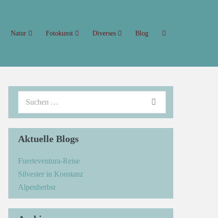
Natur
Fotokunst
Diverses
Blog
Aktuelle Blogs
Fuerteventura-Reise
Silvester in Konstanz
Alpenherbst