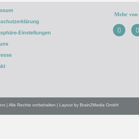
essum
Mehr von 
schutzerklärung
tsphäre-Einstellungen
 uns
resse
kt
ers | Alle Rechte vorbehalten | Layout by Brain2Media GmbH