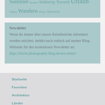
Urlaub
Sommer
Städtetrip
Tierwelt
Spanien
Wandern
Österreich
Vulkan
Winter
Newsletter
Wenn ihr immer über unsere Reiseberichte informiert
werden möchtet, meldet euch einfach auf meiner Blog-
Webseite für den kostenlosen Newsletter an:
https://feicht-photography-blog.de/newsletter/
Startseite
Favoriten
Architektur
Länder