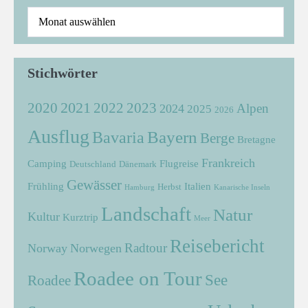
Stichwörter
2021
2022
2020
2023
Alpen
2024
2025
2026
Ausflug
Bayern
Bavaria
Berge
Bretagne
Frankreich
Camping
Flugreise
Deutschland
Dänemark
Gewässer
Frühling
Italien
Herbst
Hamburg
Kanarische Inseln
Landschaft
Natur
Kultur
Kurztrip
Meer
Reisebericht
Radtour
Norway
Norwegen
Roadee on Tour
See
Roadee