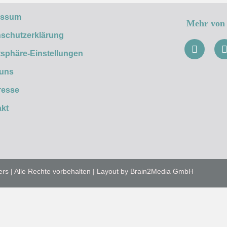
essum
Mehr von 
schutzerklärung
tsphäre-Einstellungen
 uns
resse
kt
ers | Alle Rechte vorbehalten | Layout by Brain2Media GmbH