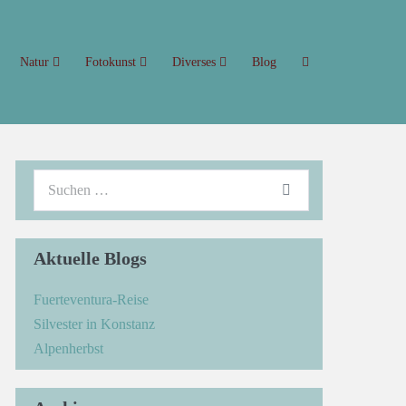
Natur
Fotokunst
Diverses
Blog
Aktuelle Blogs
Fuerteventura-Reise
Silvester in Konstanz
Alpenherbst