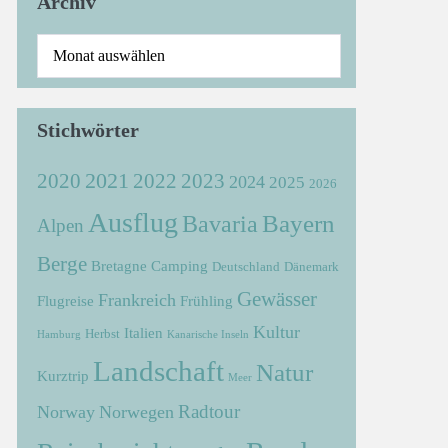
Archiv
Stichwörter
2021
2022
2020
2023
2024
2025
2026
Ausflug
Bayern
Bavaria
Alpen
Berge
Bretagne
Camping
Deutschland
Dänemark
Gewässer
Frankreich
Flugreise
Frühling
Kultur
Italien
Herbst
Hamburg
Kanarische Inseln
Landschaft
Natur
Kurztrip
Meer
Radtour
Norway
Norwegen