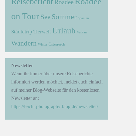
Roadee
Reisebericht
Roadee
on Tour
Sommer
See
Spanien
Urlaub
Städtetrip
Tierwelt
Vulkan
Wandern
Österreich
Winter
→
Newsletter
Wenn ihr immer über unsere Reiseberichte
informiert werden möchtet, meldet euch einfach
auf meiner Blog-Webseite für den kostenlosen
Newsletter an:
https://feicht-photography-blog.de/newsletter/