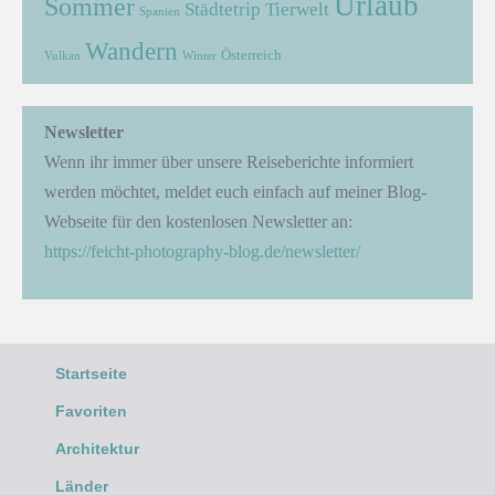
Urlaub
Sommer
Städtetrip
Tierwelt
Spanien
Wandern
Österreich
Vulkan
Winter
Newsletter
Wenn ihr immer über unsere Reiseberichte informiert
werden möchtet, meldet euch einfach auf meiner Blog-
Webseite für den kostenlosen Newsletter an:
https://feicht-photography-blog.de/newsletter/
Startseite
Favoriten
Architektur
Länder