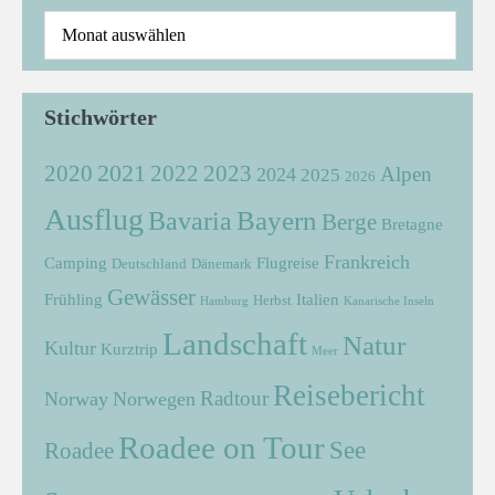
Stichwörter
2021
2022
2020
2023
Alpen
2024
2025
2026
Ausflug
Bayern
Bavaria
Berge
Bretagne
Frankreich
Camping
Flugreise
Deutschland
Dänemark
Gewässer
Frühling
Italien
Herbst
Hamburg
Kanarische Inseln
Landschaft
Natur
Kultur
Kurztrip
Meer
Reisebericht
Radtour
Norway
Norwegen
Roadee on Tour
See
Roadee