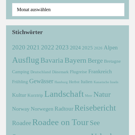
Stichwörter
2021
2022
2020
2023
Alpen
2024
2025
2026
Ausflug
Bayern
Bavaria
Berge
Bretagne
Frankreich
Camping
Flugreise
Deutschland
Dänemark
Gewässer
Frühling
Italien
Herbst
Hamburg
Kanarische Inseln
Landschaft
Natur
Kultur
Kurztrip
Meer
Reisebericht
Radtour
Norway
Norwegen
Roadee on Tour
See
Roadee