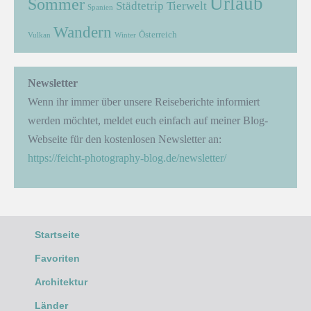
Urlaub
Sommer
Städtetrip
Tierwelt
Spanien
Wandern
Österreich
Vulkan
Winter
Newsletter
Wenn ihr immer über unsere Reiseberichte informiert
werden möchtet, meldet euch einfach auf meiner Blog-
Webseite für den kostenlosen Newsletter an:
https://feicht-photography-blog.de/newsletter/
Startseite
Favoriten
Architektur
Länder