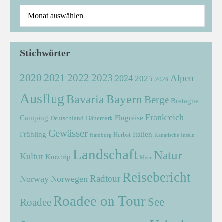
Stichwörter
2021
2022
2020
2023
Alpen
2024
2025
2026
Ausflug
Bayern
Bavaria
Berge
Bretagne
Frankreich
Camping
Flugreise
Deutschland
Dänemark
Gewässer
Frühling
Italien
Herbst
Hamburg
Kanarische Inseln
Landschaft
Natur
Kultur
Kurztrip
Meer
Reisebericht
Radtour
Norway
Norwegen
Roadee on Tour
See
Roadee