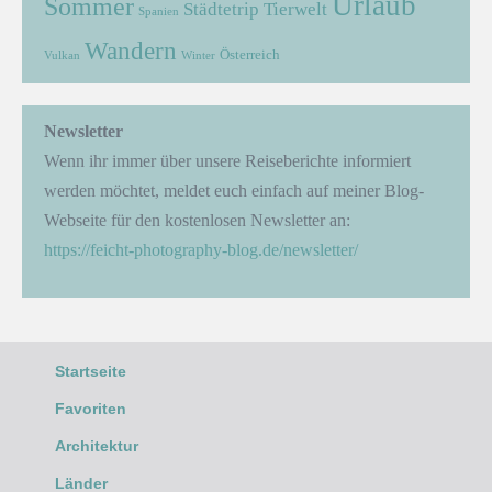
Urlaub
Sommer
Städtetrip
Tierwelt
Spanien
Wandern
Österreich
Vulkan
Winter
Newsletter
Wenn ihr immer über unsere Reiseberichte informiert
werden möchtet, meldet euch einfach auf meiner Blog-
Webseite für den kostenlosen Newsletter an:
https://feicht-photography-blog.de/newsletter/
Startseite
Favoriten
Architektur
Länder