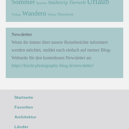
Urlaub
Sommer
Städtetrip
Tierwelt
Spanien
Wandern
Österreich
Vulkan
Winter
Newsletter
Wenn ihr immer über unsere Reiseberichte informiert
werden möchtet, meldet euch einfach auf meiner Blog-
Webseite für den kostenlosen Newsletter an:
https://feicht-photography-blog.de/newsletter/
Startseite
Favoriten
Architektur
Länder