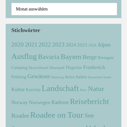
Stichwörter
2021
2022
2020
2023
Alpen
2024
2025
2026
Ausflug
Bayern
Bavaria
Berge
Bretagne
Frankreich
Camping
Flugreise
Deutschland
Dänemark
Gewässer
Frühling
Italien
Herbst
Hamburg
Kanarische Inseln
Landschaft
Natur
Kultur
Kurztrip
Meer
Reisebericht
Radtour
Norway
Norwegen
Roadee on Tour
See
Roadee