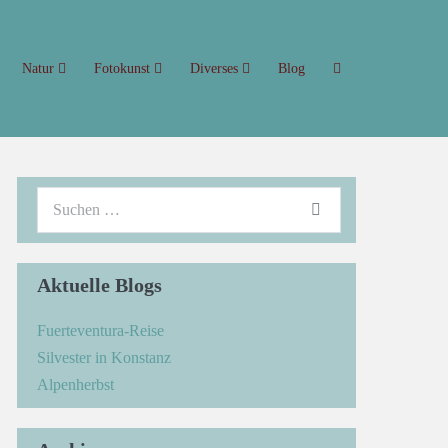
Natur
Fotokunst
Diverses
Blog
Aktuelle Blogs
Fuerteventura-Reise
Silvester in Konstanz
Alpenherbst