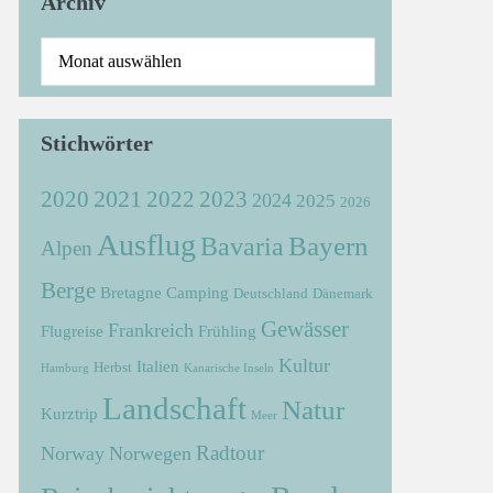
Archiv
Stichwörter
2021
2022
2020
2023
2024
2025
2026
Ausflug
Bayern
Bavaria
Alpen
Berge
Bretagne
Camping
Deutschland
Dänemark
Gewässer
Frankreich
Flugreise
Frühling
Kultur
Italien
Herbst
Hamburg
Kanarische Inseln
Landschaft
Natur
Kurztrip
Meer
Radtour
Norway
Norwegen