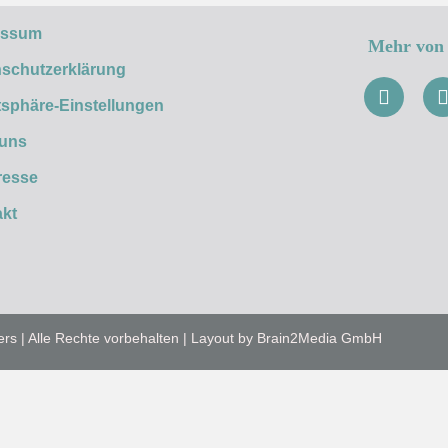
essum
Mehr von 
schutzerklärung
tsphäre-Einstellungen
 uns
resse
kt
ers | Alle Rechte vorbehalten | Layout by Brain2Media GmbH