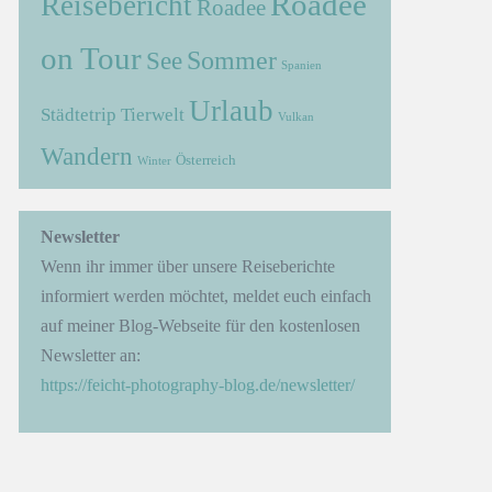
Roadee
Reisebericht
Roadee
on Tour
Sommer
See
Spanien
Urlaub
Städtetrip
Tierwelt
Vulkan
Wandern
Österreich
Winter
→
Newsletter
Wenn ihr immer über unsere Reiseberichte
informiert werden möchtet, meldet euch einfach
auf meiner Blog-Webseite für den kostenlosen
Newsletter an:
https://feicht-photography-blog.de/newsletter/