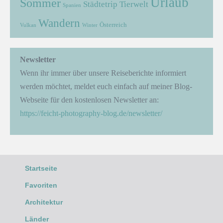
Urlaub
Sommer
Städtetrip
Tierwelt
Spanien
Wandern
Österreich
Vulkan
Winter
Newsletter
Wenn ihr immer über unsere Reiseberichte informiert
werden möchtet, meldet euch einfach auf meiner Blog-
Webseite für den kostenlosen Newsletter an:
https://feicht-photography-blog.de/newsletter/
Startseite
Favoriten
Architektur
Länder