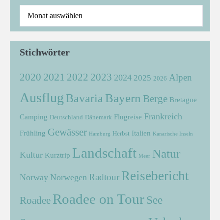
Stichwörter
2021
2022
2020
2023
Alpen
2024
2025
2026
Ausflug
Bayern
Bavaria
Berge
Bretagne
Frankreich
Camping
Flugreise
Deutschland
Dänemark
Gewässer
Frühling
Italien
Herbst
Hamburg
Kanarische Inseln
Landschaft
Natur
Kultur
Kurztrip
Meer
Reisebericht
Radtour
Norway
Norwegen
Roadee on Tour
See
Roadee