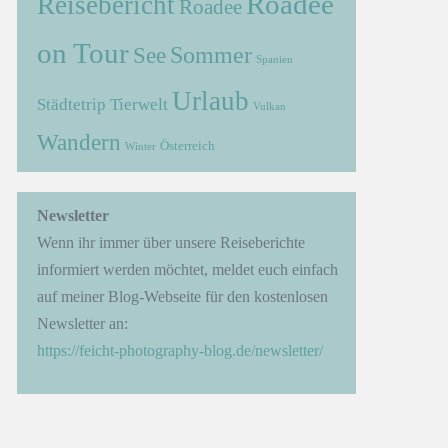
Roadee
Reisebericht
Roadee
on Tour
Sommer
See
Spanien
Urlaub
Städtetrip
Tierwelt
Vulkan
Wandern
Österreich
Winter
→
Newsletter
Wenn ihr immer über unsere Reiseberichte
informiert werden möchtet, meldet euch einfach
auf meiner Blog-Webseite für den kostenlosen
Newsletter an:
https://feicht-photography-blog.de/newsletter/