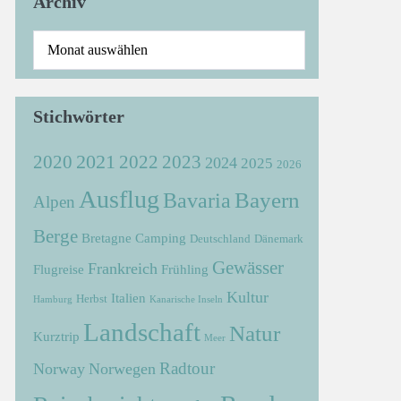
Archiv
Stichwörter
2021
2022
2020
2023
2024
2025
2026
Ausflug
Bayern
Bavaria
Alpen
Berge
Bretagne
Camping
Deutschland
Dänemark
Gewässer
Frankreich
Flugreise
Frühling
Kultur
Italien
Herbst
Hamburg
Kanarische Inseln
Landschaft
Natur
Kurztrip
Meer
Radtour
Norway
Norwegen