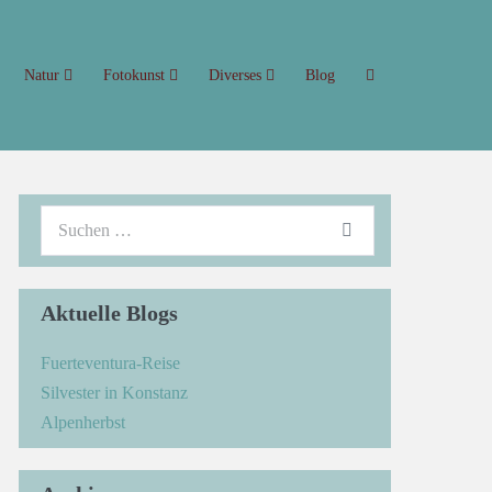
Natur
Fotokunst
Diverses
Blog
Aktuelle Blogs
Fuerteventura-Reise
Silvester in Konstanz
Alpenherbst