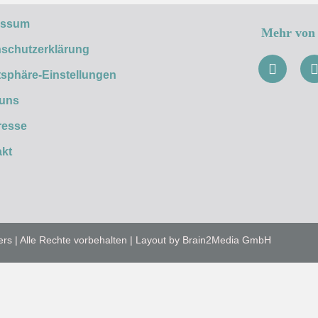
essum
Mehr von 
schutzerklärung
tsphäre-Einstellungen
 uns
resse
kt
ers | Alle Rechte vorbehalten | Layout by Brain2Media GmbH