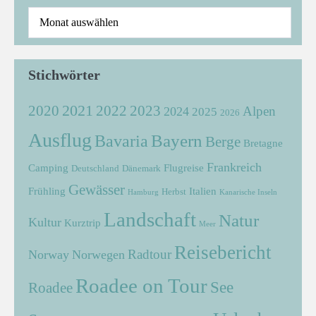
Stichwörter
2021
2022
2020
2023
Alpen
2024
2025
2026
Ausflug
Bayern
Bavaria
Berge
Bretagne
Frankreich
Camping
Flugreise
Deutschland
Dänemark
Gewässer
Frühling
Italien
Herbst
Hamburg
Kanarische Inseln
Landschaft
Natur
Kultur
Kurztrip
Meer
Reisebericht
Radtour
Norway
Norwegen
Roadee on Tour
See
Roadee