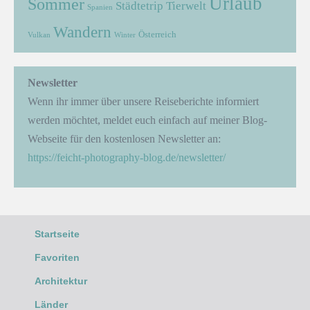
Urlaub
Sommer
Städtetrip
Tierwelt
Spanien
Wandern
Österreich
Vulkan
Winter
Newsletter
Wenn ihr immer über unsere Reiseberichte informiert
werden möchtet, meldet euch einfach auf meiner Blog-
Webseite für den kostenlosen Newsletter an:
https://feicht-photography-blog.de/newsletter/
Startseite
Favoriten
Architektur
Länder