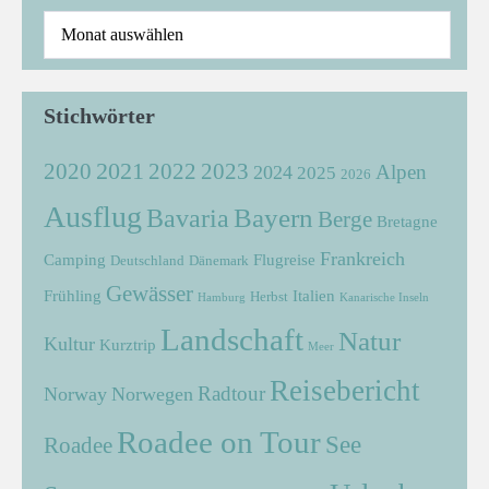
Stichwörter
2021
2022
2020
2023
Alpen
2024
2025
2026
Ausflug
Bayern
Bavaria
Berge
Bretagne
Frankreich
Camping
Flugreise
Deutschland
Dänemark
Gewässer
Frühling
Italien
Herbst
Hamburg
Kanarische Inseln
Landschaft
Natur
Kultur
Kurztrip
Meer
Reisebericht
Radtour
Norway
Norwegen
Roadee on Tour
See
Roadee