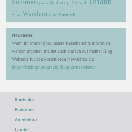
Urlaub
Sommer
Städtetrip
Tierwelt
Spanien
Wandern
Österreich
Vulkan
Winter
Newsletter
Wenn ihr immer über unsere Reiseberichte informiert
werden möchtet, meldet euch einfach auf meiner Blog-
Webseite für den kostenlosen Newsletter an:
https://feicht-photography-blog.de/newsletter/
Startseite
Favoriten
Architektur
Länder