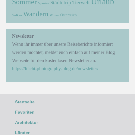
Urlaub
Sommer
Städtetrip
Tierwelt
Spanien
Wandern
Österreich
Vulkan
Winter
Newsletter
Wenn ihr immer über unsere Reiseberichte informiert
werden möchtet, meldet euch einfach auf meiner Blog-
Webseite für den kostenlosen Newsletter an:
https://feicht-photography-blog.de/newsletter/
Startseite
Favoriten
Architektur
Länder