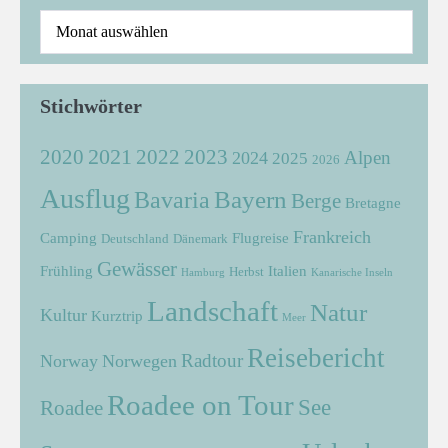
Stichwörter
2021
2022
2020
2023
Alpen
2024
2025
2026
Ausflug
Bayern
Bavaria
Berge
Bretagne
Frankreich
Camping
Flugreise
Deutschland
Dänemark
Gewässer
Frühling
Italien
Herbst
Hamburg
Kanarische Inseln
Landschaft
Natur
Kultur
Kurztrip
Meer
Reisebericht
Radtour
Norway
Norwegen
Roadee on Tour
See
Roadee