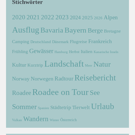
Stichwörter
2021
2022
2020
2023
Alpen
2024
2025
2026
Ausflug
Bayern
Bavaria
Berge
Bretagne
Frankreich
Camping
Flugreise
Deutschland
Dänemark
Gewässer
Frühling
Italien
Herbst
Hamburg
Kanarische Inseln
Landschaft
Natur
Kultur
Kurztrip
Meer
Reisebericht
Radtour
Norway
Norwegen
Roadee on Tour
See
Roadee
Urlaub
Sommer
Städtetrip
Tierwelt
Spanien
Wandern
Österreich
Vulkan
Winter