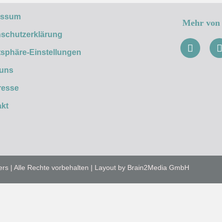
essum
Mehr von 
schutzerklärung
tsphäre-Einstellungen
 uns
resse
kt
ers | Alle Rechte vorbehalten | Layout by Brain2Media GmbH