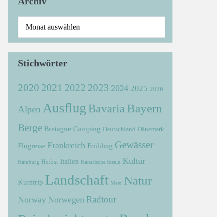
Archiv
Stichwörter
2021
2022
2020
2023
2024
2025
2026
Ausflug
Bayern
Bavaria
Alpen
Berge
Bretagne
Camping
Deutschland
Dänemark
Gewässer
Frankreich
Flugreise
Frühling
Kultur
Italien
Herbst
Hamburg
Kanarische Inseln
Landschaft
Natur
Kurztrip
Meer
Radtour
Norway
Norwegen