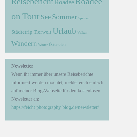
Roadee
Reisebericht
Roadee
on Tour
Sommer
See
Spanien
Urlaub
Städtetrip
Tierwelt
Vulkan
Wandern
Österreich
Winter
→
Newsletter
Wenn ihr immer über unsere Reiseberichte
informiert werden möchtet, meldet euch einfach
auf meiner Blog-Webseite für den kostenlosen
Newsletter an:
https://feicht-photography-blog.de/newsletter/