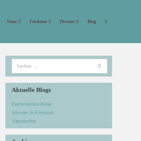
Natur
Fotokunst
Diverses
Blog
Aktuelle Blogs
Fuerteventura-Reise
Silvester in Konstanz
Alpenherbst